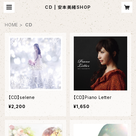
CD | 安本美緒SHOP
HOME
CD
【CD】selene
【CD】Piano Letter
¥2,200
¥1,650