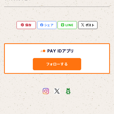
Piano Letter
明日が聴こえる
Meditation
Blu-ray
1/8 弦カルテットコンサート at 横浜mint hall
写真集つきシングル
クリアファイル
2020.9.20 andante〜your songs〜
おうちde MIO LIVE
保存
シェア
LINE
ポスト
selene
Blu-ray＆DVDセット
アナスタシア（初期ver.）
Blu-ray
コンピレーションアルバム
缶バッジ
2021.1.11 渋谷プレジャープレジャー
闇チェキ
この夏よ、永遠に
DVD
Link
Blu-ray
オーダーメイド絵手紙
2021.1.11 密着ドキュメンタリー映像
1/11 ホールコンサート衣装チェキ
PAY IDアプリ
Diverse Sounds
DVD
桜（3/29〜）
リクエストイラスト
2023.1.8 andante〜Quartet〜
フォローする
ステッカー
2023.1.8 密着ドキュメンタリー映像
うちわ
マスク