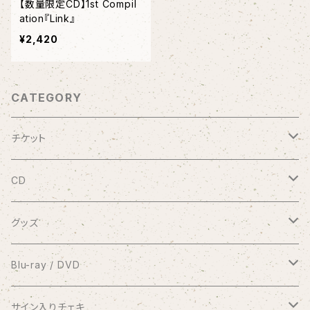
【数量限定CD】1st Compil
ation『Link』
¥2,420
CATEGORY
チケット
9/20 10周年記念コンサート渋谷プレジャープレジャー
CD
有料配信ライブ
シングル
グッズ
おやすみなさい
1coin配信 クラブ美緒
ミニアルバム
ブロマイド
Blu-ray / DVD
花束をあなたに
アナスタシア
過去の録画ライブ視聴チケット
フルアルバム
10周年メモリアルフォトブック
2017.7.2 渋谷プレジャープレジャー
サイン入りチェキ