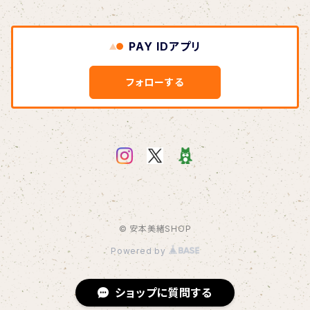
この夏よ、永遠に
DVD
Link
Blu-ray
オーダーメイド絵手紙
2021.1.11 密着ドキュメンタリー映像
1/11 ホールコンサート衣装チェキ
PAY IDアプリ
Diverse Sounds
DVD
桜（3/29〜）
リクエストイラスト
2023.1.8 andante〜Quartet〜
フォローする
ステッカー
2023.1.8 密着ドキュメンタリー映像
うちわ
マスク
© 安本美緒SHOP
トートバッグ
Powered by
Tシャツ
ショップに質問する