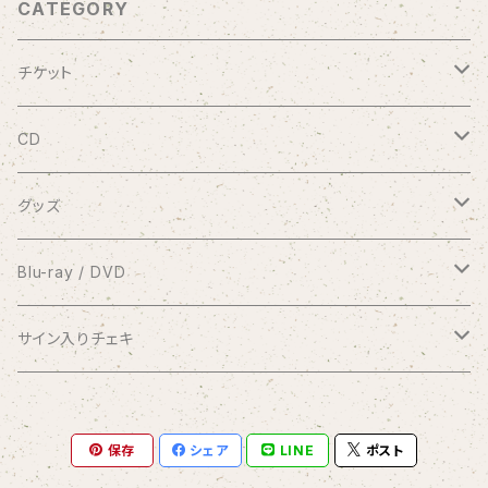
CATEGORY
チケット
9/20 10周年記念コンサート渋谷プレジャープレジャー
CD
有料配信ライブ
シングル
グッズ
おやすみなさい
1coin配信 クラブ美緒
ミニアルバム
ブロマイド
Blu-ray / DVD
花束をあなたに
アナスタシア
過去の録画ライブ視聴チケット
フルアルバム
10周年メモリアルフォトブック
2017.7.2 渋谷プレジャープレジャー
サイン入りチェキ
Piano Letter
明日が聴こえる
Meditation
Blu-ray
1/8 弦カルテットコンサート at 横浜mint hall
写真集つきシングル
クリアファイル
2020.9.20 andante〜your songs〜
おうちde MIO LIVE
保存
シェア
LINE
ポスト
selene
Blu-ray＆DVDセット
アナスタシア（初期ver.）
Blu-ray
コンピレーションアルバム
缶バッジ
2021.1.11 渋谷プレジャープレジャー
闇チェキ