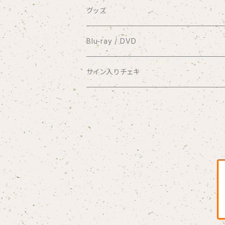
有料配信ライブ
シングル
グッズ
おやすみなさい
1coin配信 クラブ美緒
ミニアルバム
ブロマイド
Blu-ray / DVD
花束をあなたに
アナスタシア
過去の録画ライブ視聴チケット
フルアルバム
10周年メモリアルフォトブック
2017.7.2 渋谷プレジャープレジャー
サイン入りチェキ
Piano Letter
明日が聴こえる
Meditation
Blu-ray
1/8 弦カルテットコンサート at 横浜mint hal
写真集つきシングル
クリアファイル
2020.9.20 andante〜your songs〜
おうちde MIO LIVE
selene
Blu-ray＆DVDセット
アナスタシア（初期ver.）
Blu-ray
コンピレーションアルバム
缶バッジ
2021.1.11 渋谷プレジャープレジャー
闇チェキ
この夏よ、永遠に
DVD
Link
Blu-ray
オーダーメイド絵手紙
2021.1.11 密着ドキュメンタリー映像
1/11 ホールコンサート衣装チェキ
Diverse Sounds
DVD
桜（3/29〜）
リクエストイラスト
2023.1.8 andante〜Quartet〜
ステッカー
2023.1.8 密着ドキュメンタリー映像