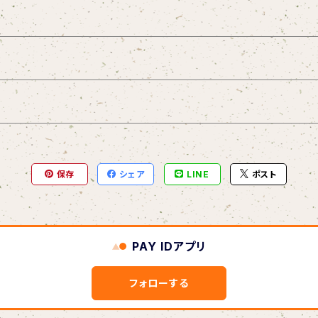
l
保存
シェア
LINE
ポスト
PAY IDアプリ
フォローする