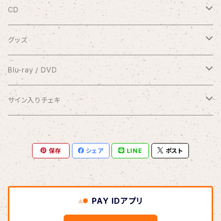
9/20 10周年記念コンサート渋谷プレジャープレジャー
CD
有料配信ライブ
シングル
グッズ
おやすみなさい
1coin配信 クラブ美緒
ミニアルバム
ブロマイド
Blu-ray / DVD
花束をあなたに
アナスタシア
過去の録画ライブ視聴チケット
フルアルバム
10周年メモリアルフォトブック
2017.7.2 渋谷プレジャープレジャー
サイン入りチェキ
Piano Letter
明日が聴こえる
Meditation
Blu-ray
1/8 弦カルテットコンサート at 横浜mint hall
写真集つきシングル
クリアファイル
2020.9.20 andante〜your songs〜
おうちde MIO LIVE
保存
シェア
LINE
ポスト
selene
Blu-ray＆DVDセット
アナスタシア（初期ver.）
Blu-ray
コンピレーションアルバム
缶バッジ
2021.1.11 渋谷プレジャープレジャー
闇チェキ
この夏よ、永遠に
DVD
Link
Blu-ray
オーダーメイド絵手紙
2021.1.11 密着ドキュメンタリー映像
1/11 ホールコンサート衣装チェキ
PAY IDアプリ
Diverse Sounds
DVD
桜（3/29〜）
リクエストイラスト
2023.1.8 andante〜Quartet〜