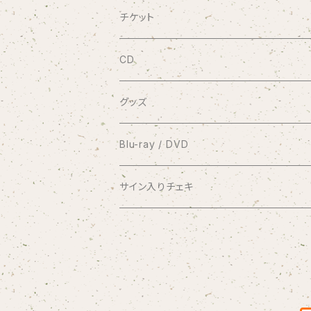
チケット
9/20 10周年記念コンサート渋谷プレジャ
CD
有料配信ライブ
シングル
グッズ
おやすみなさい
1coin配信 クラブ美緒
ミニアルバム
ブロマイド
Blu-ray / DVD
花束をあなたに
アナスタシア
過去の録画ライブ視聴チケット
フルアルバム
10周年メモリアルフォトブック
2017.7.2 渋谷プレジャープレジャー
サイン入りチェキ
Piano Letter
明日が聴こえる
Meditation
Blu-ray
1/8 弦カルテットコンサート at 横浜mint hal
写真集つきシングル
クリアファイル
2020.9.20 andante〜your songs〜
おうちde MIO LIVE
selene
Blu-ray＆DVDセット
アナスタシア（初期ver.）
Blu-ray
コンピレーションアルバム
缶バッジ
2021.1.11 渋谷プレジャープレジャー
闇チェキ
この夏よ、永遠に
DVD
Link
Blu-ray