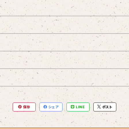
ープレジャー
l
保存
シェア
LINE
ポスト