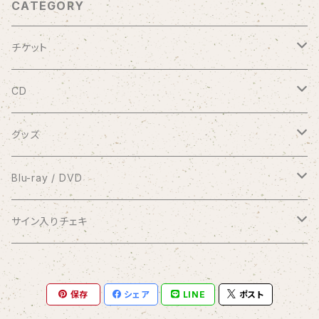
CATEGORY
チケット
9/20 10周年記念コンサート渋谷プレジャープレジャー
CD
有料配信ライブ
シングル
グッズ
おやすみなさい
1coin配信 クラブ美緒
ミニアルバム
ブロマイド
Blu-ray / DVD
花束をあなたに
アナスタシア
過去の録画ライブ視聴チケット
フルアルバム
10周年メモリアルフォトブック
2017.7.2 渋谷プレジャープレジャー
サイン入りチェキ
Piano Letter
明日が聴こえる
Meditation
Blu-ray
1/8 弦カルテットコンサート at 横浜mint hall
写真集つきシングル
クリアファイル
2020.9.20 andante〜your songs〜
おうちde MIO LIVE
保存
シェア
LINE
ポスト
selene
Blu-ray＆DVDセット
アナスタシア（初期ver.）
Blu-ray
コンピレーションアルバム
缶バッジ
2021.1.11 渋谷プレジャープレジャー
闇チェキ