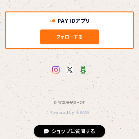
この夏よ、永遠に
DVD
Link
Blu-ray
オーダーメイド絵手紙
2021.1.11 密着ドキュメンタリー映像
1/11 ホールコンサート衣装チェキ
PAY IDアプリ
Diverse Sounds
DVD
桜（3/29〜）
リクエストイラスト
2023.1.8 andante〜Quartet〜
フォローする
ステッカー
2023.1.8 密着ドキュメンタリー映像
うちわ
マスク
© 安本美緒SHOP
トートバッグ
Powered by
Tシャツ
ショップに質問する