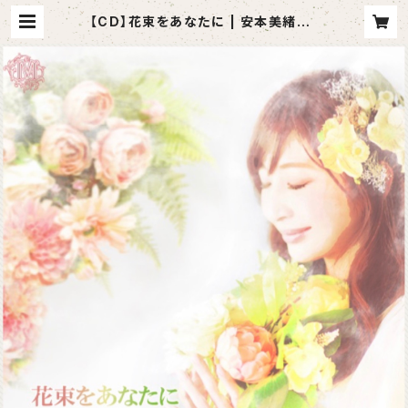
【CD】花束をあなたに | 安本美緒SH
OP