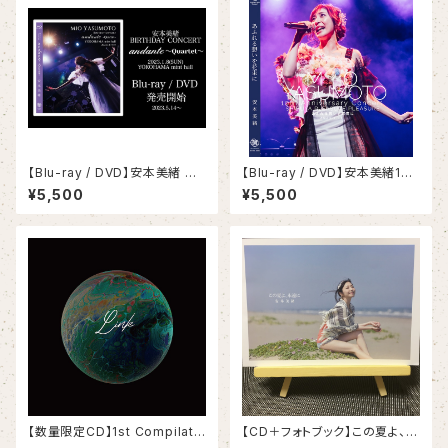
【Blu-ray / DVD】安本美緒 レ
【Blu-ray / DVD】安本美緒10
コ発 Birthday concert anda
周年記念コンサート「あふれる想
¥5,500
¥5,500
nte〜Quartet〜
いを花束に」
【数量限定CD】1st Compilati
【CD＋フォトブック】この夏よ、永
on『Link』
遠に