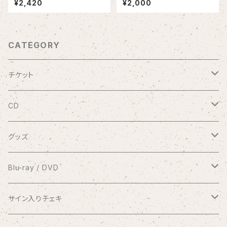
¥2,420
¥2,000
CATEGORY
チケット
9/20 10周年記念コンサート渋谷プレジャープレジャー
CD
有料配信ライブ
シングル
グッズ
おやすみなさい
1coin配信 クラブ美緒
ミニアルバム
ブロマイド
Blu-ray / DVD
花束をあなたに
アナスタシア
過去の録画ライブ視聴チケット
フルアルバム
10周年メモリアルフォトブック
2017.7.2 渋谷プレジャープレジャー
サイン入りチェキ
Piano Letter
明日が聴こえる