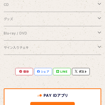
9/20 10周年記念コンサート渋谷プレジャープレジャー
CD
有料配信ライブ
シングル
グッズ
おやすみなさい
1coin配信 クラブ美緒
ミニアルバム
ブロマイド
Blu-ray / DVD
花束をあなたに
アナスタシア
過去の録画ライブ視聴チケット
フルアルバム
10周年メモリアルフォトブック
2017.7.2 渋谷プレジャープレジャー
サイン入りチェキ
Piano Letter
明日が聴こえる
Meditation
Blu-ray
1/8 弦カルテットコンサート at 横浜mint hall
写真集つきシングル
クリアファイル
2020.9.20 andante〜your songs〜
おうちde MIO LIVE
保存
シェア
LINE
ポスト
selene
Blu-ray＆DVDセット
アナスタシア（初期ver.）
Blu-ray
コンピレーションアルバム
缶バッジ
2021.1.11 渋谷プレジャープレジャー
闇チェキ
この夏よ、永遠に
DVD
Link
Blu-ray
オーダーメイド絵手紙
2021.1.11 密着ドキュメンタリー映像
1/11 ホールコンサート衣装チェキ
PAY IDアプリ
Diverse Sounds
DVD
桜（3/29〜）
リクエストイラスト
2023.1.8 andante〜Quartet〜