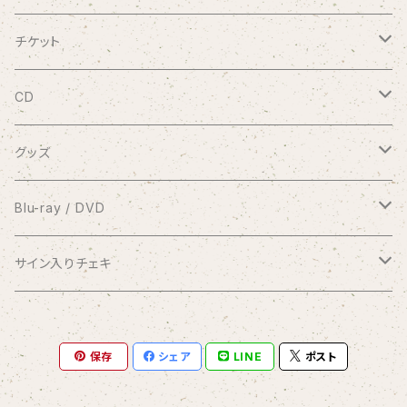
チケット
9/20 10周年記念コンサート渋谷プレジャープレジャー
CD
有料配信ライブ
シングル
グッズ
おやすみなさい
1coin配信 クラブ美緒
ミニアルバム
ブロマイド
Blu-ray / DVD
花束をあなたに
アナスタシア
過去の録画ライブ視聴チケット
フルアルバム
10周年メモリアルフォトブック
2017.7.2 渋谷プレジャープレジャー
サイン入りチェキ
Piano Letter
明日が聴こえる
Meditation
Blu-ray
1/8 弦カルテットコンサート at 横浜mint hall
写真集つきシングル
クリアファイル
2020.9.20 andante〜your songs〜
おうちde MIO LIVE
保存
シェア
LINE
ポスト
selene
Blu-ray＆DVDセット
アナスタシア（初期ver.）
Blu-ray
コンピレーションアルバム
缶バッジ
2021.1.11 渋谷プレジャープレジャー
闇チェキ