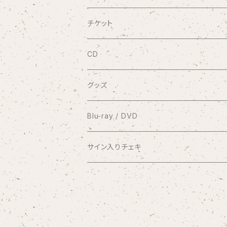
チケット
9/20 10周年記念コンサート渋谷プレジャ
CD
有料配信ライブ
シングル
グッズ
おやすみなさい
1coin配信 クラブ美緒
ミニアルバム
ブロマイド
Blu-ray / DVD
花束をあなたに
アナスタシア
過去の録画ライブ視聴チケット
フルアルバム
10周年メモリアルフォトブック
2017.7.2 渋谷プレジャープレジャー
サイン入りチェキ
Piano Letter
明日が聴こえる
Meditation
Blu-ray
1/8 弦カルテットコンサート at 横浜mint hal
写真集つきシングル
クリアファイル
2020.9.20 andante〜your songs〜
おうちde MIO LIVE
selene
Blu-ray＆DVDセット
アナスタシア（初期ver.）
Blu-ray
コンピレーションアルバム
缶バッジ
2021.1.11 渋谷プレジャープレジャー
闇チェキ