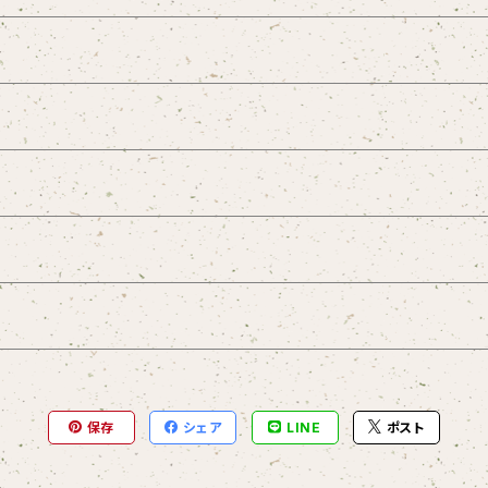
ープレジャー
l
保存
シェア
LINE
ポスト