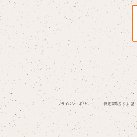
この夏よ、永遠に
DVD
Link
Blu-ray
オーダーメイド絵手紙
2021.1.11 密着ドキュメンタリー映像
1/11 ホールコンサート衣装チェキ
Diverse Sounds
DVD
桜（3/29〜）
リクエストイラスト
2023.1.8 andante〜Quartet〜
ステッカー
2023.1.8 密着ドキュメンタリー映像
うちわ
マスク
トートバッグ
プライバシーポリシー
特定商取引法に基
Tシャツ