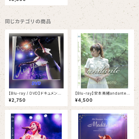
nte〜Quartet〜
同じカテゴリの商品
【Blu-ray / DVD】ドキュメンタ
【Blu-ray】安本美緒andante2
リー映像《2023.1.8 弦カルテッ
020〜your songs〜
¥2,750
¥4,500
トコンサートの裏側》