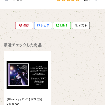
保存
シェア
LINE
ポスト
最近チェックした商品
【Blu-ray / DVD】安本美緒 レ
コ発 Birthday concert anda
¥5,500