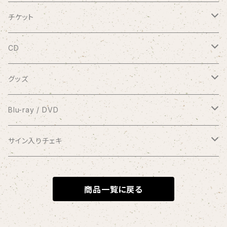
チケット
9/20 10周年記念コンサート渋谷プレジャープレジャー
CD
有料配信ライブ
シングル
グッズ
おやすみなさい
1coin配信 クラブ美緒
ミニアルバム
ブロマイド
Blu-ray / DVD
花束をあなたに
アナスタシア
過去の録画ライブ視聴チケット
フルアルバム
10周年メモリアルフォトブック
2017.7.2 渋谷プレジャープレジャー
サイン入りチェキ
Piano Letter
明日が聴こえる
Meditation
Blu-ray
1/8 弦カルテットコンサート at 横浜mint hall
写真集つきシングル
クリアファイル
2020.9.20 andante〜your songs〜
おうちde MIO LIVE
商品一覧に戻る
selene
Blu-ray＆DVDセット
アナスタシア（初期ver.）
Blu-ray
コンピレーションアルバム
缶バッジ
2021.1.11 渋谷プレジャープレジャー
闇チェキ