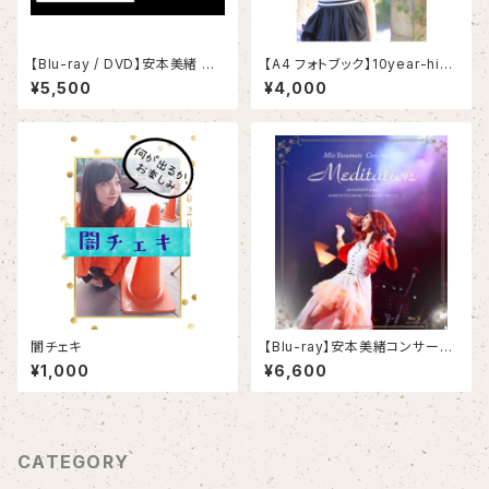
【Blu-ray / DVD】安本美緒 レ
【A4 フォトブック】10year-hist
コ発 Birthday concert anda
ory
¥5,500
¥4,000
nte〜Quartet〜
闇チェキ
【Blu-ray】安本美緒コンサート
2017「Meditation」
¥1,000
¥6,600
CATEGORY