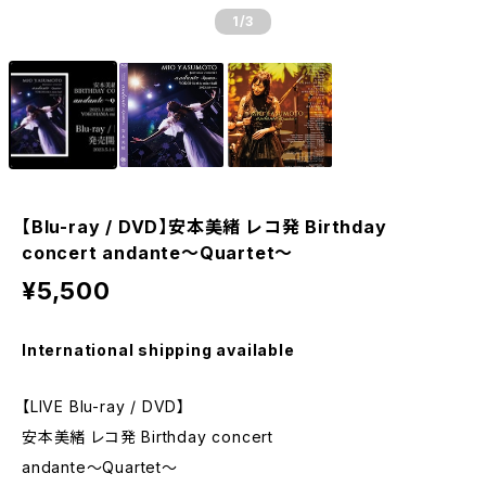
1
/3
【Blu-ray / DVD】安本美緒 レコ発 Birthday
concert andante〜Quartet〜
¥5,500
International shipping available
【LIVE Blu-ray / DVD】
安本美緒 レコ発 Birthday concert
andante〜Quartet〜