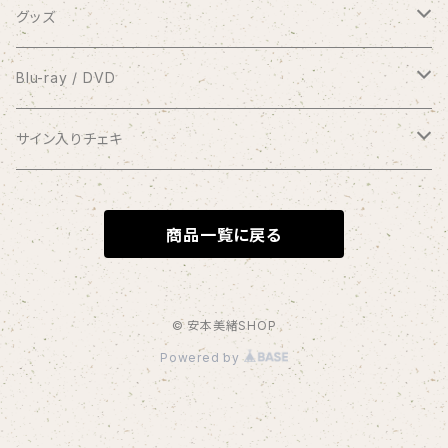
有料配信ライブ
シングル
グッズ
おやすみなさい
1coin配信 クラブ美緒
ミニアルバム
ブロマイド
Blu-ray / DVD
花束をあなたに
アナスタシア
過去の録画ライブ視聴チケット
フルアルバム
10周年メモリアルフォトブック
2017.7.2 渋谷プレジャープレジャー
サイン入りチェキ
Piano Letter
明日が聴こえる
Meditation
Blu-ray
1/8 弦カルテットコンサート at 横浜mint hall
写真集つきシングル
クリアファイル
2020.9.20 andante〜your songs〜
おうちde MIO LIVE
商品一覧に戻る
selene
Blu-ray＆DVDセット
アナスタシア（初期ver.）
Blu-ray
コンピレーションアルバム
缶バッジ
2021.1.11 渋谷プレジャープレジャー
闇チェキ
この夏よ、永遠に
DVD
Link
Blu-ray
オーダーメイド絵手紙
2021.1.11 密着ドキュメンタリー映像
1/11 ホールコンサート衣装チェキ
© 安本美緒SHOP
Powered by
Diverse Sounds
DVD
桜（3/29〜）
リクエストイラスト
2023.1.8 andante〜Quartet〜
ステッカー
2023.1.8 密着ドキュメンタリー映像