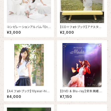
コンピレーションアルバム 『Div
【CD＋フォトブック】アナスタシ
erse Sounds』
ア
¥3,000
¥2,000
【A4 フォトブック】10year-hist
【DVD & Blu-ray】安本美緒コ
ory
ンサート2017「Meditation」
¥4,000
¥7,150