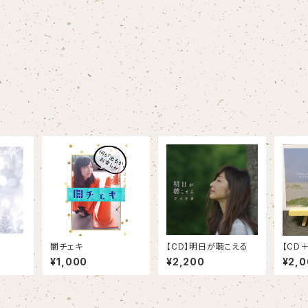
闇チェキ
【CD】明日が聴こえる
【CD
の夏よ
¥1,000
¥2,200
¥2,