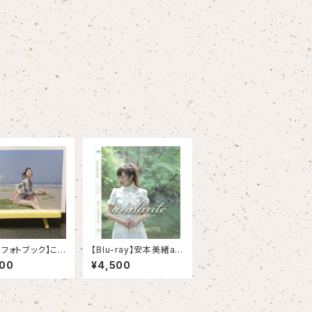
＋フォトブック】こ
【Blu-ray】安本美緒an
、永遠に
dante2020〜your s
000
¥4,500
ongs〜