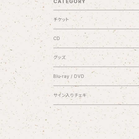
CATEGORY
チケット
9/20 10周年記念コンサート渋谷プレジャ
CD
有料配信ライブ
シングル
グッズ
おやすみなさい
1coin配信 クラブ美緒
ミニアルバム
ブロマイド
Blu-ray / DVD
花束をあなたに
アナスタシア
過去の録画ライブ視聴チケット
フルアルバム
10周年メモリアルフォトブック
2017.7.2 渋谷プレジャープレジャー
サイン入りチェキ
Piano Letter
明日が聴こえる
Meditation
Blu-ray
1/8 弦カルテットコンサート at 横浜mint hal
写真集つきシングル
クリアファイル
2020.9.20 andante〜your songs〜
おうちde MIO LIVE
selene
Blu-ray＆DVDセット
アナスタシア（初期ver.）
Blu-ray
コンピレーションアルバム
缶バッジ
2021.1.11 渋谷プレジャープレジャー
闇チェキ