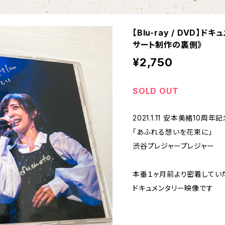
【Blu-ray / DVD
サート制作の裏側》
¥2,750
SOLD OUT
2021.1.11 安本美緒10周
「あふれる想いを花束に」
渋谷プレジャープレジャー
本番１ヶ月前より密着してい
ドキュメンタリー映像です