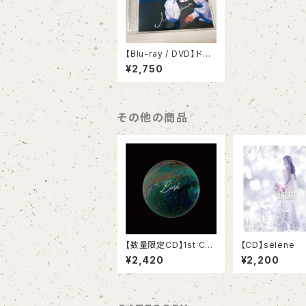
【Blu-ray / DVD】ドキ
ュメンタリー映像《10周
¥2,750
年記念コンサート制作
の裏側》
その他の商品
【数量限定CD】1st Co
【CD】selene
mpilation『Link』
¥2,420
¥2,200