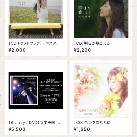
【CD＋フォトブック】アナスタシ
【CD】明日が聴こえる
ア
¥2,000
¥2,200
【Blu-ray / DVD】安本美緒 レ
【CD】花束をあなたに
コ発 Birthday concert anda
¥5,500
¥1,650
nte〜Quartet〜