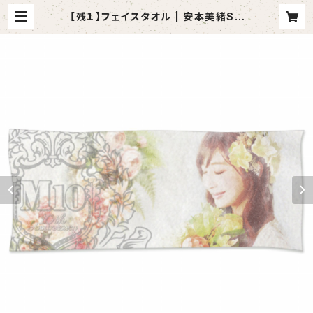
【残１】フェイスタオル | 安本美緒SH
OP