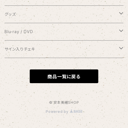
有料配信ライブ
シングル
グッズ
おやすみなさい
1coin配信 クラブ美緒
ミニアルバム
ブロマイド
Blu-ray / DVD
花束をあなたに
アナスタシア
過去の録画ライブ視聴チケット
フルアルバム
10周年メモリアルフォトブック
2017.7.2 渋谷プレジャープレジャー
サイン入りチェキ
Piano Letter
明日が聴こえる
Meditation
Blu-ray
1/8 弦カルテットコンサート at 横浜mint hall
写真集つきシングル
クリアファイル
2020.9.20 andante〜your songs〜
おうちde MIO LIVE
商品一覧に戻る
selene
Blu-ray＆DVDセット
アナスタシア（初期ver.）
Blu-ray
コンピレーションアルバム
缶バッジ
2021.1.11 渋谷プレジャープレジャー
闇チェキ
この夏よ、永遠に
DVD
Link
Blu-ray
オーダーメイド絵手紙
2021.1.11 密着ドキュメンタリー映像
1/11 ホールコンサート衣装チェキ
© 安本美緒SHOP
Powered by
Diverse Sounds
DVD
桜（3/29〜）
リクエストイラスト
2023.1.8 andante〜Quartet〜