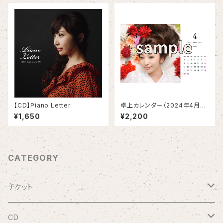
【CD】Piano Letter
卓上カレンダー（2024年4月始
まり）
¥1,650
¥2,200
CATEGORY
チケット
9/20 10周年記念コンサート渋谷プレジャープレジャー
CD