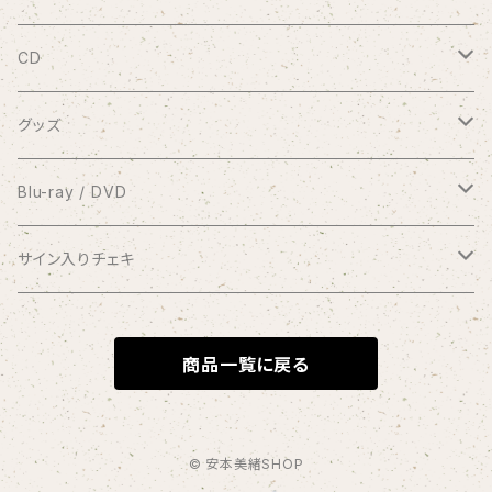
9/20 10周年記念コンサート渋谷プレジャープレジャー
CD
有料配信ライブ
シングル
グッズ
おやすみなさい
1coin配信 クラブ美緒
ミニアルバム
ブロマイド
Blu-ray / DVD
花束をあなたに
アナスタシア
過去の録画ライブ視聴チケット
フルアルバム
10周年メモリアルフォトブック
2017.7.2 渋谷プレジャープレジャー
サイン入りチェキ
Piano Letter
明日が聴こえる
Meditation
Blu-ray
1/8 弦カルテットコンサート at 横浜mint hall
写真集つきシングル
クリアファイル
2020.9.20 andante〜your songs〜
おうちde MIO LIVE
商品一覧に戻る
selene
Blu-ray＆DVDセット
アナスタシア（初期ver.）
Blu-ray
コンピレーションアルバム
缶バッジ
2021.1.11 渋谷プレジャープレジャー
闇チェキ
この夏よ、永遠に
DVD
Link
Blu-ray
オーダーメイド絵手紙
2021.1.11 密着ドキュメンタリー映像
1/11 ホールコンサート衣装チェキ
© 安本美緒SHOP