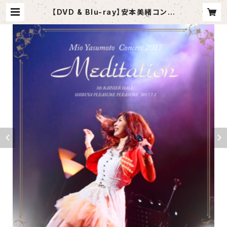
【DVD & Blu-ray】安本美緒コンサ
ート2017「Meditation」 | 安本美
緒SHOP